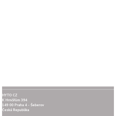
HYTO CZ
K Hrnčířům 394
149 00 Praha 4 - Šeberov
Česká Republika