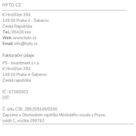
HYTO CZ
K Hrnčířům 394
149 00 Praha 4 - Šeberov
Česká Republika
Tel.:
00420 xxx
Web:
www.hyto.cz
Email:
info@hyto.cz
Fakturační údaje:
PS - Investment s.r.o.
K Hrnčířům 394
149 00 Praha 4-Šeberov
Česká republika
IČ : 07360002
DIČ:
Č. účtu CZK :285259349/0300
Zapsáno v Obchodním rejstříku Městského soudu v Praze,
oddíl C, vložka 299782